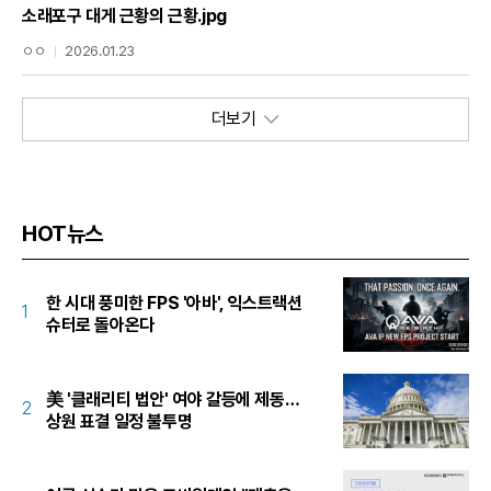
소래포구 대게 근황의 근황.jpg
ㅇㅇ
2026.01.23
더보기
HOT뉴스
한 시대 풍미한 FPS '아바', 익스트랙션
1
슈터로 돌아온다
美 '클래리티 법안' 여야 갈등에 제동…
2
상원 표결 일정 불투명