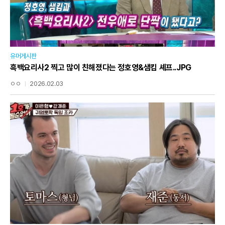
유머게시판
흑백요리사2 찍고 많이 친해졌다는 정호영&샘킴 셰프..JPG
ㅇㅇ
2026.02.03