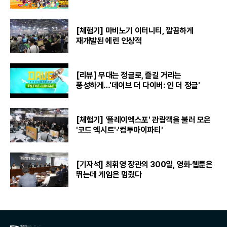
[체험기] 마비노기 이터니티, 깔끔하게
재개발된 에린 인상적
[리뷰] 무대는 정글로, 즐길 거리는
풍성하게…'데이브 더 다이버: 인 더 정글'
[체험기] '플레이엑스포' 관람객을 불러 모은
'코드 엑시트'·'컴투마이파티'
[기자석] 최휘영 장관의 300일, 영화·웹툰은
뛰는데 게임은 멈췄다