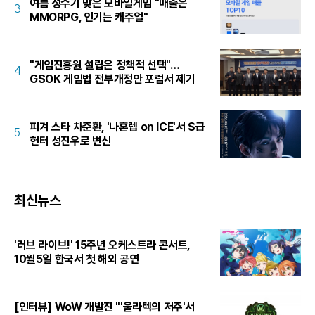
여름 성수기 맞은 모바일게임 "매출은
3
MMORPG, 인기는 캐주얼"
"게임진흥원 설립은 정책적 선택"…
4
GSOK 게임법 전부개정안 포럼서 제기
피겨 스타 차준환, '나혼렙 on ICE'서 S급
5
헌터 성진우로 변신
최신뉴스
'러브 라이브!' 15주년 오케스트라 콘서트,
10월5일 한국서 첫 해외 공연
[인터뷰] WoW 개발진 "'울라텍의 저주'서