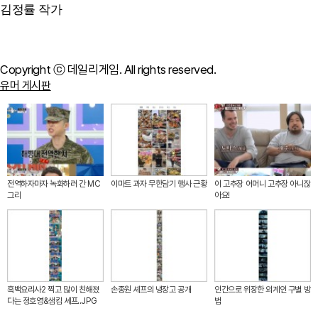
김정률 작가
Copyright ⓒ 데일리게임. All rights reserved.
유머 게시판
전역하자마자 녹화하러 간 MC
이마트 과자 무한담기 행사 근황
이 고추장 어머니 고추장 아니잖
그리
아요!
흑백요리사2 찍고 많이 친해졌
손종원 셰프의 냉장고 공개
인간으로 위장한 외계인 구별 방
다는 정호영&샘킴 셰프..JPG
법