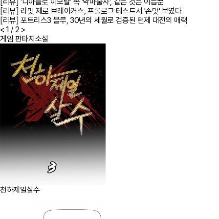
[리뷰] '디아블로 이모탈' 속 '악마술사', 같은 것은 이름뿐
[리뷰] 리밋 제로 브레이커스, 프롤로그 테스트서 '손맛' 보였다
[리뷰] 포트리스3 블루, 30년의 세월로 검증된 턴제 대전의 매력
<
1
/ 2
>
게임 판타지소설
천하제일살수