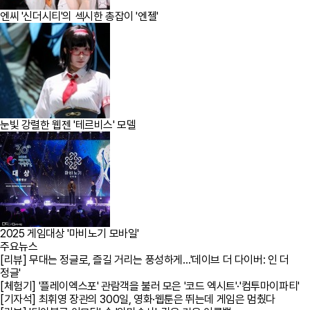
엔씨 '신더시티'의 섹시한 총잡이 '엔젤'
눈빛 강렬한 웹젠 '테르비스' 모델
2025 게임대상 '마비노기 모바일'
주요뉴스
[리뷰] 무대는 정글로, 즐길 거리는 풍성하게…'데이브 더 다이버: 인 더
정글'
[체험기] '플레이엑스포' 관람객을 불러 모은 '코드 엑시트'·'컴투마이파티'
[기자석] 최휘영 장관의 300일, 영화·웹툰은 뛰는데 게임은 멈췄다