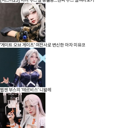
[지스타25] 미녀 부스걸 총출동…엔씨 부스 들여다보기
'게이트 오브 게이츠' 여전사로 변신한 아자 미유코
웹젠 부스의 '테르비스' 니왈레