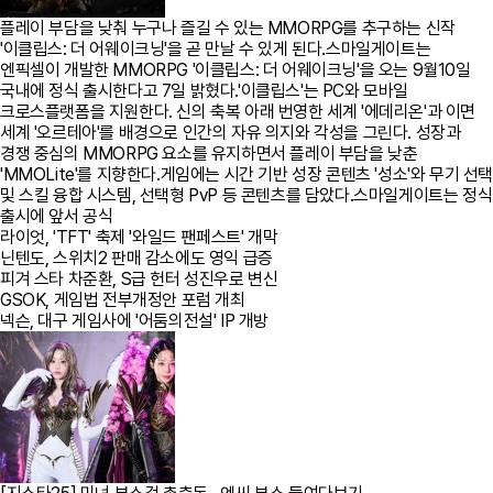
플레이 부담을 낮춰 누구나 즐길 수 있는 MMORPG를 추구하는 신작
'이클립스: 더 어웨이크닝'을 곧 만날 수 있게 된다.스마일게이트는
엔픽셀이 개발한 MMORPG '이클립스: 더 어웨이크닝'을 오는 9월10일
국내에 정식 출시한다고 7일 밝혔다.'이클립스'는 PC와 모바일
크로스플랫폼을 지원한다. 신의 축복 아래 번영한 세계 '에데리온'과 이면
세계 '오르테아'를 배경으로 인간의 자유 의지와 각성을 그린다. 성장과
경쟁 중심의 MMORPG 요소를 유지하면서 플레이 부담을 낮춘
'MMOLite'를 지향한다.게임에는 시간 기반 성장 콘텐츠 '성소'와 무기 선
및 스킬 융합 시스템, 선택형 PvP 등 콘텐츠를 담았다.스마일게이트는 정식
출시에 앞서 공식
라이엇, 'TFT' 축제 '와일드 팬페스트' 개막
닌텐도, 스위치2 판매 감소에도 영익 급증
피겨 스타 차준환, S급 헌터 성진우로 변신
GSOK, 게임법 전부개정안 포럼 개최
넥슨, 대구 게임사에 '어둠의전설' IP 개방