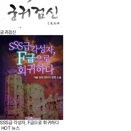
궁귀검신
SSS급 각성자, F급으로 회귀하다
HOT 뉴스