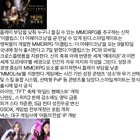
플레이 부담을 낮춰 누구나 즐길 수 있는 MMORPG를 추구하는 신작
'이클립스: 더 어웨이크닝'을 곧 만날 수 있게 된다.스마일게이트는
엔픽셀이 개발한 MMORPG '이클립스: 더 어웨이크닝'을 오는 9월10일
국내에 정식 출시한다고 7일 밝혔다.'이클립스'는 PC와 모바일
크로스플랫폼을 지원한다. 신의 축복 아래 번영한 세계 '에데리온'과 이면
세계 '오르테아'를 배경으로 인간의 자유 의지와 각성을 그린다. 성장과
경쟁 중심의 MMORPG 요소를 유지하면서 플레이 부담을 낮춘
'MMOLite'를 지향한다.게임에는 시간 기반 성장 콘텐츠 '성소'와 무기 선
및 스킬 융합 시스템, 선택형 PvP 등 콘텐츠를 담았다.스마일게이트는 정식
출시에 앞서 공식
라이엇, 'TFT' 축제 '와일드 팬페스트' 개막
닌텐도, 스위치2 판매 감소에도 영익 급증
피겨 스타 차준환, S급 헌터 성진우로 변신
GSOK, 게임법 전부개정안 포럼 개최
넥슨, 대구 게임사에 '어둠의전설' IP 개방