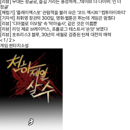
[리뷰] 무대는 정글로, 즐길 거리는 풍성하게…'데이브 더 다이버: 인 더
정글'
[체험기] '플레이엑스포' 관람객을 불러 모은 '코드 엑시트'·'컴투마이파티'
[기자석] 최휘영 장관의 300일, 영화·웹툰은 뛰는데 게임은 멈췄다
[리뷰] '디아블로 이모탈' 속 '악마술사', 같은 것은 이름뿐
[리뷰] 리밋 제로 브레이커스, 프롤로그 테스트서 '손맛' 보였다
[리뷰] 포트리스3 블루, 30년의 세월로 검증된 턴제 대전의 매력
<
1
/ 2
>
게임 판타지소설