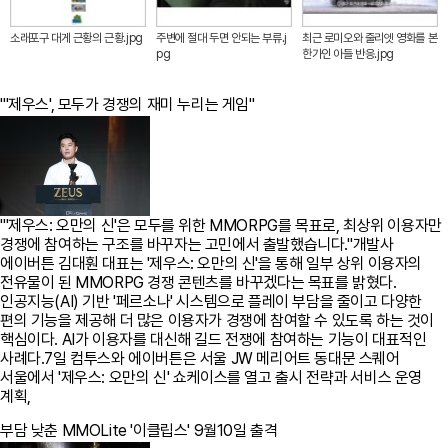
소래포구 대게 근황의 근황.jpg
주변에 절대 두면 안되는 부류.j
최근 로미오와 줄리엣 영화를 본
pg
한가인 아들 반응.jpg
"'제우스', 모두가 경쟁의 재미 누리는 게임"
"'제우스: 오만의 신'은 모두를 위한 MMORPG를 목표로, 최상위 이용자만
경쟁에 참여하는 구조를 바꾸자는 고민에서 출발했습니다."개발사
에이버튼 김대훤 대표는 '제우스: 오만의 신'을 통해 일부 상위 이용자의
전유물이 된 MMORPG 경쟁 콘텐츠를 바꾸겠다는 목표를 밝혔다.
인공지능(AI) 기반 '페르소나' 시스템으로 플레이 부담을 줄이고 다양한
편의 기능을 제공해 더 많은 이용자가 경쟁에 참여할 수 있도록 하는 것이
핵심이다. AI가 이용자를 대신해 길드 전쟁에 참여하는 기능이 대표적인
사례다.7일 컴투스와 에이버튼은 서울 JW 메리어트 동대문 스퀘어
서울에서 '제우스: 오만의 신' 쇼케이스를 열고 출시 전략과 서비스 운영
계획,
부담 낮춘 MMOLite '이클립스' 9월10일 출격