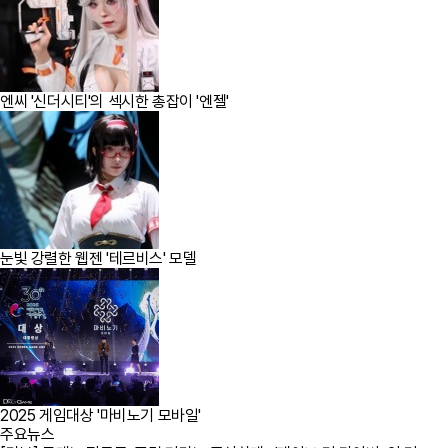
엔씨 '신더시티'의 섹시한 총잡이 '엔젤'
눈빛 강렬한 웹젠 '테르비스' 모델
2025 게임대상 '마비노기 모바일'
주요뉴스