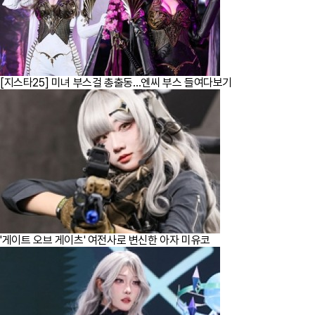
[지스타25] 미녀 부스걸 총출동…엔씨 부스 들여다보기
'게이트 오브 게이츠' 여전사로 변신한 아자 미유코