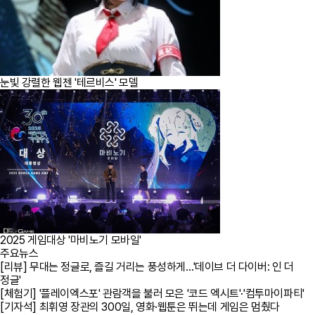
눈빛 강렬한 웹젠 '테르비스' 모델
2025 게임대상 '마비노기 모바일'
주요뉴스
[리뷰] 무대는 정글로, 즐길 거리는 풍성하게…'데이브 더 다이버: 인 더
정글'
[체험기] '플레이엑스포' 관람객을 불러 모은 '코드 엑시트'·'컴투마이파티'
[기자석] 최휘영 장관의 300일, 영화·웹툰은 뛰는데 게임은 멈췄다