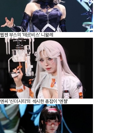
웹젠 부스의 '테르비스' 니왈레
엔씨 '신더시티'의 섹시한 총잡이 '엔젤'