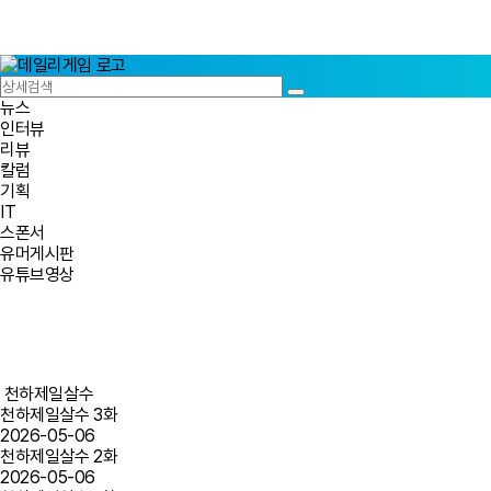
뉴스
인터뷰
리뷰
칼럼
기획
IT
스폰서
유머게시판
유튜브영상
천하제일살수
천하제일살수 3화
2026-05-06
천하제일살수 2화
2026-05-06