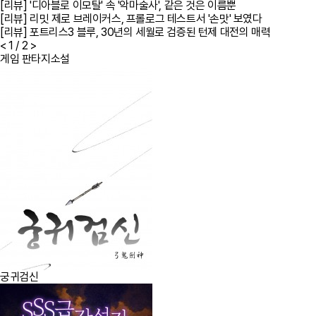
[리뷰] '디아블로 이모탈' 속 '악마술사', 같은 것은 이름뿐
[리뷰] 리밋 제로 브레이커스, 프롤로그 테스트서 '손맛' 보였다
[리뷰] 포트리스3 블루, 30년의 세월로 검증된 턴제 대전의 매력
<
1
/ 2
>
게임 판타지소설
궁귀검신