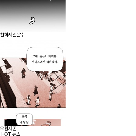
천하제일살수
오합지존
HOT 뉴스